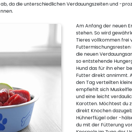
n ab, da die unterschiedlichen Verdauungszeiten und -p
önnen.
Am Anfang der neuen Er
stehen. So wird gewährl
Tieres vollkommen frei
Futtermischungsresten is
die neuen Verdauungsan
so entstehende Hungerg
Hund das für ihn eher 
Futter direkt annimmt. A
den Tag verteilten klein
empfiehlt sich Muskelfl
und eine leicht verdaul
Karotten. Möchtest du z
direkt Knochen dazugeb
Hühnerflügel oder -häls
du mit der Fütterung vo
Knorpeln im Zuge der U