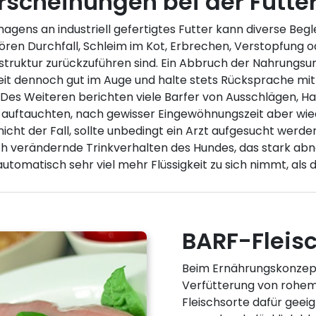
rscheinungen bei der Futte
ens an industriell gefertigtes Futter kann diverse Begl
ren Durchfall, Schleim im Kot, Erbrechen, Verstopfung o
truktur zurückzuführen sind. Ein Abbruch der Nahrungsum
Zeit dennoch gut im Auge und halte stets Rücksprache mit
 Des Weiteren berichten viele Barfer von Ausschlägen, Haa
n auftauchten, nach gewisser Eingewöhnungszeit aber wie
cht der Fall, sollte unbedingt ein Arzt aufgesucht werde
ich verändernde Trinkverhalten des Hundes, das stark abn
tomatisch sehr viel mehr Flüssigkeit zu sich nimmt, als die
BARF-Fleis
Beim Ernährungskonzept
Verfütterung von rohem, 
Fleischsorte dafür geeig