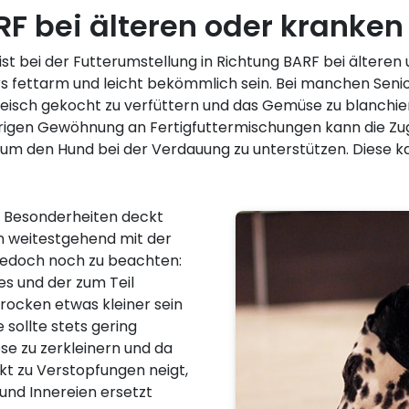
RF bei älteren oder kranke
st bei der Futterumstellung in Richtung BARF bei älteren
rs fettarm und leicht bekömmlich sein. Bei manchen Seni
 Fleisch gekocht zu verfüttern und das Gemüse zu blanchie
rigen Gewöhnung an Fertigfuttermischungen kann die Z
 um den Hund bei der Verdauung zu unterstützen. Diese ka
 Besonderheiten deckt
en weitestgehend mit der
 jedoch noch zu beachten:
es und der zum Teil
rocken etwas kleiner sein
sollte stets gering
ese zu zerkleinern und da
kt zu Verstopfungen neigt,
 und Innereien ersetzt