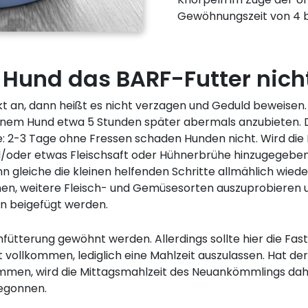
Gewöhnungszeit von 4 b
Hund das BARF-Futter nicht 
kt an, dann heißt es nicht verzagen und Geduld beweisen.
inem Hund etwa 5 Stunden später abermals anzubieten. D
: 2-3 Tage ohne Fressen schaden Hunden nicht. Wird die
nd/oder etwas Fleischsaft oder Hühnerbrühe hinzugegeb
ann gleiche die kleinen helfenden Schritte allmählich wie
en, weitere Fleisch- und Gemüsesorten auszuprobieren 
n beigefügt werden.
ütterung gewöhnt werden. Allerdings sollte hier die Faste
 vollkommen, lediglich eine Mahlzeit auszulassen. Hat d
mmen, wird die Mittagsmahlzeit des Neuankömmlings da
begonnen.