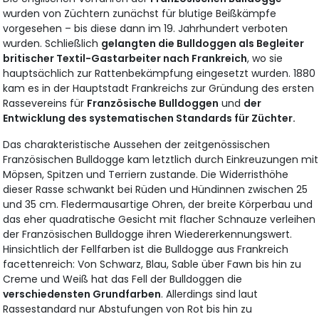
wurden von Züchtern zunächst für blutige Beißkämpfe
vorgesehen – bis diese dann im 19. Jahrhundert verboten
wurden. Schließlich
gelangten die Bulldoggen als Begleiter
britischer Textil-Gastarbeiter nach Frankreich
, wo sie
hauptsächlich zur Rattenbekämpfung eingesetzt wurden. 1880
kam es in der Hauptstadt Frankreichs zur Gründung des ersten
Rassevereins für
Französische Bulldoggen
und
der
Entwicklung des systematischen Standards für Züchter.
Das charakteristische Aussehen der zeitgenössischen
Französischen Bulldogge kam letztlich durch Einkreuzungen mit
Möpsen, Spitzen und Terriern zustande. Die Widerristhöhe
dieser Rasse schwankt bei Rüden und Hündinnen zwischen 25
und 35 cm. Fledermausartige Ohren, der breite Körperbau und
das eher quadratische Gesicht mit flacher Schnauze verleihen
der Französischen Bulldogge ihren Wiedererkennungswert.
Hinsichtlich der Fellfarben ist die Bulldogge aus Frankreich
facettenreich: Von Schwarz, Blau, Sable über Fawn bis hin zu
Creme und Weiß hat das Fell der Bulldoggen die
verschiedensten Grundfarben
. Allerdings sind laut
Rassestandard nur Abstufungen von Rot bis hin zu