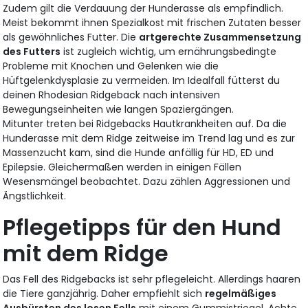
Zudem gilt die Verdauung der Hunderasse als empfindlich.
Meist bekommt ihnen Spezialkost mit frischen Zutaten besser
als gewöhnliches Futter. Die
artgerechte Zusammensetzung
des Futters
ist zugleich wichtig, um ernährungsbedingte
Probleme mit Knochen und Gelenken wie die
Hüftgelenkdysplasie zu vermeiden. Im Idealfall fütterst du
deinen Rhodesian Ridgeback nach intensiven
Bewegungseinheiten wie langen Spaziergängen.
Mitunter treten bei Ridgebacks Hautkrankheiten auf. Da die
Hunderasse mit dem Ridge zeitweise im Trend lag und es zur
Massenzucht kam, sind die Hunde anfällig für HD, ED und
Epilepsie. Gleichermaßen werden in einigen Fällen
Wesensmängel beobachtet. Dazu zählen Aggressionen und
Ängstlichkeit.
Pflegetipps für den Hund
mit dem Ridge
Das Fell des Ridgebacks ist sehr pflegeleicht. Allerdings haaren
die Tiere ganzjährig. Daher empfiehlt sich
regelmäßiges
Ausbürsten des losen Fells
mit einem Gummistriegel. Achte